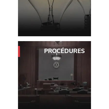
Dessins industriels
Suivi des infractions
Gestion du portefeuille de
marques
Droits d'auteur
Contrefaçon
PROCÉDURES
UOKiK
UPRP, EUIPO
civiles
pénales
Litiges internationaux
Litiges liés au personnel