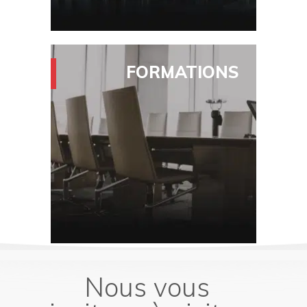
Litiges entre associés
FORMATIONS
Employés
Managers
Directoire
Chez le client
En ligne
Nous vous