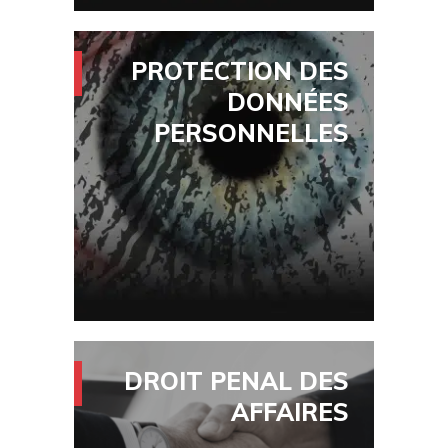
PROTECTION DES
DONNÉES
PERSONNELLES
Services d’inspecteur de
protection de données
Mise en œuvre du RGPD
Politique de confidentialité
Violations
DROIT PENAL DES
AFFAIRES