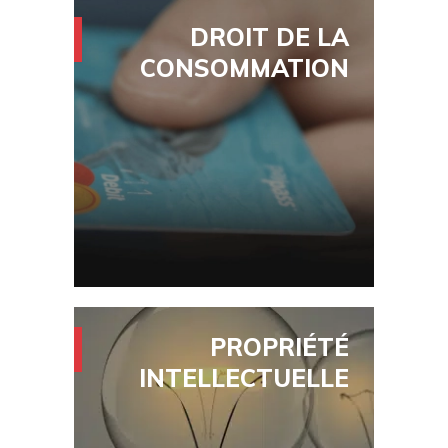
DROIT DE LA
CONSOMMATION
E-commerce
Réclamations et garanties
Concours et loteries
Campagnes promotionnelles et
publicité
Règlements et contrats types
PROPRIÉTÉ
INTELLECTUELLE
Marques