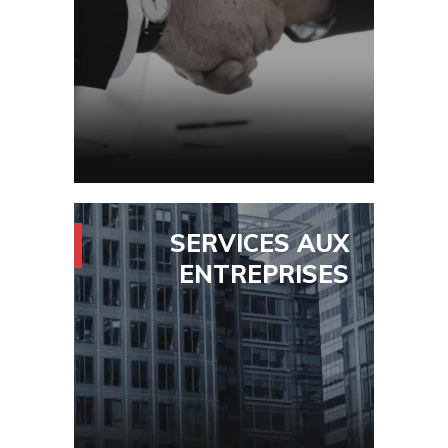
Actions au détriment de
l'entreprise
Violation de l'interdiction de
concurrence
Divulgation de secrets d'affaires
SERVICES AUX
ENTREPRISES
Contrats
Négociations
Gouvernance d'entreprise
Droit du travail