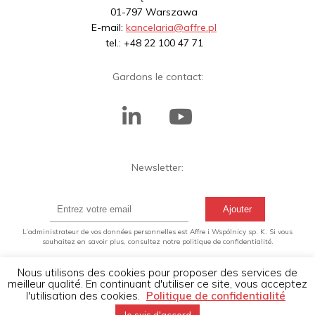
01-797 Warszawa
E-mail:
kancelaria@affre.pl
tel.: +48 22 100 47 71
Gardons le contact:
Newsletter:
L’administrateur de vos données personnelles est Affre i Wspólnicy sp. K. Si vous
souhaitez en savoir plus, consultez notre politique de confidentialité.
Nous utilisons des cookies pour proposer des services de
©2019 Affre.pl L’administrateur de vos données personnelles
meilleur qualité. En continuant d'utiliser ce site, vous acceptez
est Affre i Wspólnicy sp. k. Si vous souhaitez en savoir plus,
l'utilisation des cookies.
Politique de confidentialité
consultez notre
politique de confidentialité.