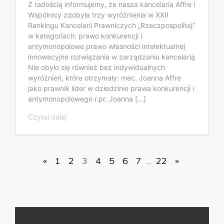
Z radością informujemy, że nasza kancelaria Affre i
Wspólnicy zdobyła trzy wyróżnienia w XXII
Rankingu Kancelarii Prawniczych „Rzeczpospolitej”
w kategoriach: prawo konkurencji i
antymonopolowe prawo własności intelektualnej
innowacyjne rozwiązania w zarządzaniu kancelarią
Nie obyło się również bez indywidualnych
wyróżnień, które otrzymały: mec. Joanna Affre
jako prawnik lider w dziedzinie prawa konkurencji i
antymonopolowego r.pr. Joanna […]
Czytaj dalej
«
1
2
3
4
5
6
7
...
22
»