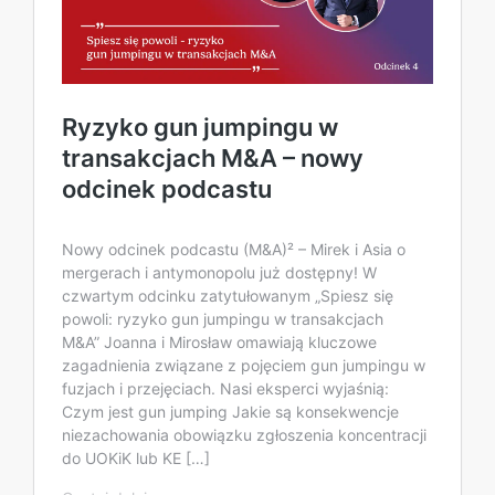
Ryzyko gun jumpingu w
transakcjach M&A – nowy
odcinek podcastu
Nowy odcinek podcastu (M&A)² – Mirek i Asia o
mergerach i antymonopolu już dostępny! W
czwartym odcinku zatytułowanym „Spiesz się
powoli: ryzyko gun jumpingu w transakcjach
M&A” Joanna i Mirosław omawiają kluczowe
zagadnienia związane z pojęciem gun jumpingu w
fuzjach i przejęciach. Nasi eksperci wyjaśnią:
Czym jest gun jumping Jakie są konsekwencje
niezachowania obowiązku zgłoszenia koncentracji
do UOKiK lub KE […]