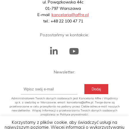
ul. Powązkowska 44c
01-797 Warszawa
E-mail:
kancelaria@affre.pl
tel.: +48 22 100 47 71
Pozostańmy w kontakcie:
Newsletter:
Administratorem Twoich danych osobowych jest Kancelaria Affre i Wspólnicy
sp.k. z siedzibą w Warszawie, email: kancelaria@affre.pl. Twoje dane są
przetwarzane w celu przesyłania na podany przez Ciebie adres e-mail naszych
newsletterów. Więcej informacji o przetwarzaniu Twoich danych osobowych
znajdziesz w Polityce prywatności.
Korzystamy z plików cookie, aby świadczyć usługi na
najwyższym poziomie. Więcej informacji o wykorzystywaniu
©2019 Affre.pl Administratorem Twoich danych osobowych