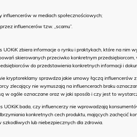
my influencerów w mediach społecznościowych;
przez influencerów tzw. „scamu”.
OKiK zbiera informacje o rynku i praktykach, które na nim wy
powań skierowanych przeciwko konkretnym przedsiębiorcom, 
zedsiębiorców do przedstawienia konkretnych informacji i dok
 kryptoreklamy sprawdza jakie umowy łączą influencerów z 
iorcy zlecający nie wymuszają na influencerach braku oznacza
ą w ogóle oznaczane oraz w jaki sposób i czy jest to wystarc
s UOKiK bada, czy influencerzy nie wprowadzają konsumentó
olbrzymiania konkretnych cech produktu, mających zachęcić ko
 szkodliwych lub niebezpiecznych dla zdrowia.