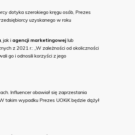
orcy dotyka szerokiego kręgu osób, Prezes
rzedsiębiorcy uzyskanego w roku
a
, jak i
agencji marketingowej
lub
ych z 2021 r.: „
W zależności od okoliczności
i go i odnosili korzyści z jego
ch. Influencer obawiał się zaprzestania
o. W takim wypadku Prezes UOKiK będzie dążył