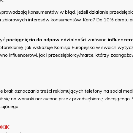
wprowadzają konsumentów w błąd. Jeżeli działanie przedsiębi
ia zbiorowych interesów konsumentów. Kara? Do 10% obrotu p
zyć
pociągnięcia do odpowiedzialności
zarówno
influencer
toreklamę. Jak wskazuje Komisja Europejska w swoich wytyczn
 influencerowi, jak i przedsiębiorcy/marce, którzy zaangażowal
brak oznaczania treści reklamujących telefony na social media
ił się na warunki narzucone przez przedsiębiorcę zlecająceg
cającego.
OKiK