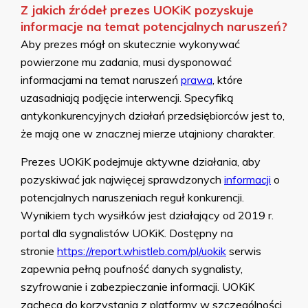
Z jakich źródeł prezes UOKiK pozyskuje
informacje na temat potencjalnych naruszeń?
Aby prezes mógł on skutecznie wykonywać
powierzone mu zadania, musi dysponować
informacjami na temat naruszeń
prawa
, które
uzasadniają podjęcie interwencji. Specyfiką
antykonkurencyjnych działań przedsiębiorców jest to,
że mają one w znacznej mierze utajniony charakter.
Prezes UOKiK podejmuje aktywne działania, aby
pozyskiwać jak najwięcej sprawdzonych
informacji
o
potencjalnych naruszeniach reguł konkurencji.
Wynikiem tych wysiłków jest działający od 2019 r.
portal dla sygnalistów UOKiK. Dostępny na
stronie
https://report.whistleb.com/pl/uokik
serwis
zapewnia pełną poufność danych sygnalisty,
szyfrowanie i zabezpieczanie informacji. UOKiK
zachęca do korzystania z platformy w szczególności