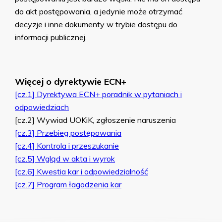
do akt postępowania, a jedynie może otrzymać
decyzje i inne dokumenty w trybie dostępu do
informacji publicznej.
Więcej o dyrektywie ECN+
[cz.1] Dyrektywa ECN+ poradnik w pytaniach i
odpowiedziach
[cz.2] Wywiad UOKiK, zgłoszenie naruszenia
[cz.3] Przebieg postępowania
[cz.4] Kontrola i przeszukanie
[cz.5] Wgląd w akta i wyrok
[cz.6] Kwestia kar i odpowiedzialność
[cz.7] Program łagodzenia kar