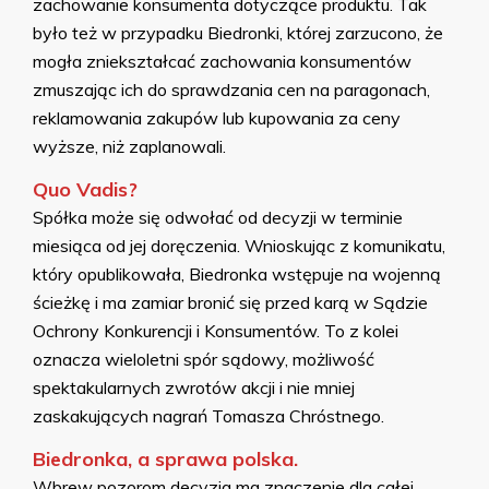
zachowanie konsumenta dotyczące produktu. Tak
było też w przypadku Biedronki, której zarzucono, że
mogła zniekształcać zachowania konsumentów
zmuszając ich do sprawdzania cen na paragonach,
reklamowania zakupów lub kupowania za ceny
wyższe, niż zaplanowali.
Quo Vadis?
Spółka może się odwołać od decyzji w terminie
miesiąca od jej doręczenia. Wnioskując z komunikatu,
który opublikowała, Biedronka wstępuje na wojenną
ścieżkę i ma zamiar bronić się przed karą w Sądzie
Ochrony Konkurencji i Konsumentów. To z kolei
oznacza wieloletni spór sądowy, możliwość
spektakularnych zwrotów akcji i nie mniej
zaskakujących nagrań Tomasza Chróstnego.
Biedronka, a sprawa polska.
Wbrew pozorom decyzja ma znaczenie dla całej