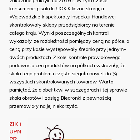
zakazane praktyki od 2016 r. W tym czasie
konsumenci pisali do UOKiK liczne skargi, a
Wojewódzkie Inspektoraty Inspekcji Handlowej
skontrolowały sklepy przedsiębiorcy na terenie
całego kraju. Wyniki poszczególnych kontroli
wykazały, że rozbieżności pomiędzy ceną na półce, a
ceną przy kasie występowały średnio przy jednym-
dwóch produktach. Z kolei kontrole prawidłowego
podawania cen produktów na półkach wskazały, że
skala tego problemu często sięgała nawet do ¼
wszystkich skontrolowanych towarów. Warto
pamiętać, że diabeł tkwi w szczegółach i tej sprawie
skala obrotów i zasięg Biedronki z pewnością
przemawiały na jej niekorzyść.
ZIK i
UPN
PR.