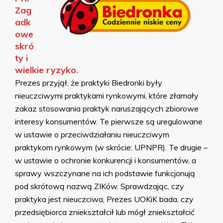
Zag
adk
owe
skró
ty i
wielkie ryzyko.
Prezes przyjął, że praktyki Biedronki były
nieuczciwymi praktykami rynkowymi, które złamały
zakaz stosowania praktyk naruszających zbiorowe
interesy konsumentów. Te pierwsze są uregulowane
w ustawie o przeciwdziałaniu nieuczciwym
praktykom rynkowym (w skrócie: UPNPR). Te drugie –
w ustawie o ochronie konkurencji i konsumentów, a
sprawy wszczynane na ich podstawie funkcjonują
pod skrótową nazwą ZIKów. Sprawdzając, czy
praktyka jest nieuczciwa, Prezes UOKiK bada, czy
przedsiębiorca zniekształcił lub mógł zniekształcić