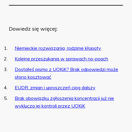
Dowiedz się więcej:
Niemieckie rozwiązania, rodzime kłopoty
Kolejne przeszukania w sprawach no-poach
Dostałeś pismo z UOKiK? Brak odpowiedzi może
słono kosztować
EUDR: zmian i uproszczeń ciąg dalszy
Brak obowiązku zgłoszenia koncentracji już nie
wyklucza jej kontroli przez UOKiK